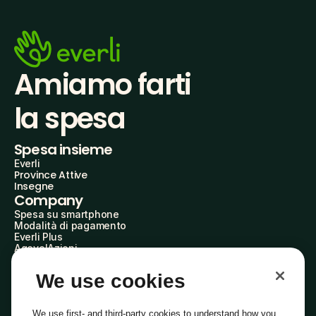
Amiamo farti
la spesa
Spesa insieme
Everli
Province Attive
Insegne
Company
Spesa su smartphone
Modalità di pagamento
Everli Plus
AgevolAzioni
Diventa Partner
Advertise with Us
We use cookies
Everli Shoppers
About Us
Scopri chi siamo
We use first- and third-party cookies to understand how you