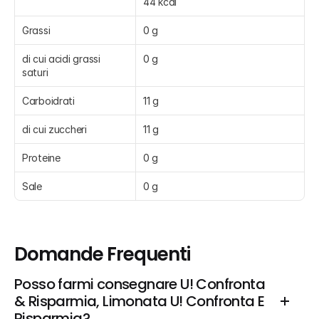
44 kcal
Grassi
0 g
di cui acidi grassi 
0 g
saturi
Carboidrati
11 g
di cui zuccheri
11 g
Proteine
0 g
Sale
0 g
Domande Frequenti
Posso farmi consegnare U! Confronta 
& Risparmia, Limonata U! Confronta E 
Risparmia?