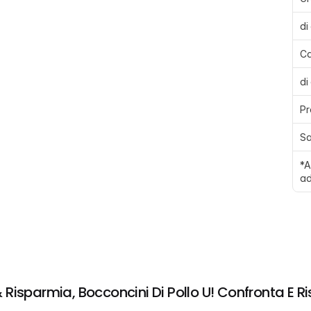
di
Ca
di
Pr
Sa
*A
ad
Risparmia, Bocconcini Di Pollo U! Confronta E R