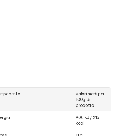
omponente
valori medi per 
100g di 
prodotto
ergia
900 kJ / 215 
kcal
assi
11 g