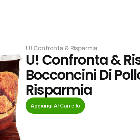
U! Confronta & Risparmia
U! Confronta & Ri
Bocconcini Di Poll
Risparmia
Aggiungi Al Carrello