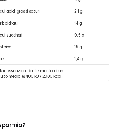
 cui acidi grassi saturi
2,1 g
rboidrati
14 g
 cui zuccheri
0,5 g
oteine
15 g
le
1,4 g
R= assunzioni di riferimento di un 
ulto medio (8400 kJ / 2000 kcal)
isparmia?