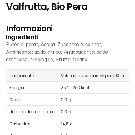
Valfrutta, Bio Pera
Informazioni
Ingredienti
Purea di pera*, Acqua, Zucchero di canna*, 
Acidificante: acido citrico, Antiossidante: acido 
ascorbico, *Biologico, Frutta italiana
componente
Valori nutrizionali medi per 100 ml:
Energia
257 kJ/60 kcal
Grassi
0,0 g
di cui acidi grassi saturi
0,0 g
Carboidrati
14,8 g