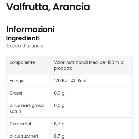
Valfrutta, Arancia
Informazioni
Ingredienti
Succo d'arancia
componente
Valori nutrizionali medi per 100 ml di 
prodotto:
Energia
170 KJ - 40 Kcal
Grassi
0,0 g
di cui acidi grassi 
0,0 g
saturi
Carboidrati
8,7 g
di cui zuccheri
8,7 g