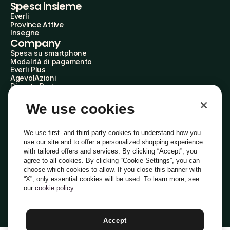
Spesa insieme
Everli
Province Attive
Insegne
Company
Spesa su smartphone
Modalità di pagamento
Everli Plus
AgevolAzioni
Diventa Partner
Advertise with Us
Everli Shoppers
We use cookies
About Us
Scopri chi siamo
Everli News
We use first- and third-party cookies to understand how you
Domande frequenti
use our site and to offer a personalized shopping experience
Lavora con noi
with tailored offers and services. By clicking “Accept”, you
Diventa Shopper
agree to all cookies. By clicking “Cookie Settings”, you can
Investitori
choose which cookies to allow. If you close this banner with
Privacy
Cookie
Preferenze Cookie
“X”, only essential cookies will be used. To learn more, see
Termini e Condizioni
Codice Etico
our
cookie policy
Indirizzo PEC: everli@pec.it - indirizzo DPO: dpo@everli.com
Copyright © 2014-2026 Everli Global Inc.
Italiano
Accept