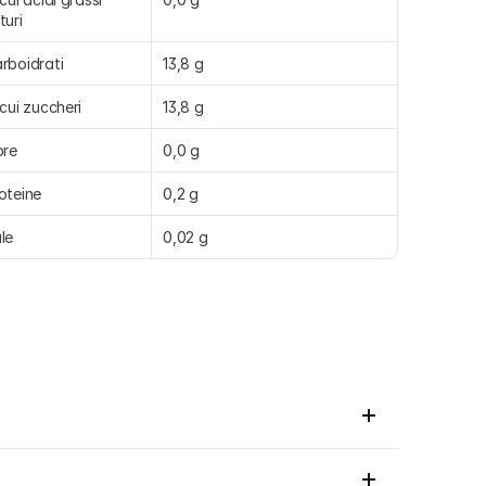
turi
rboidrati
13,8 g
 cui zuccheri
13,8 g
bre
0,0 g
oteine
0,2 g
le
0,02 g