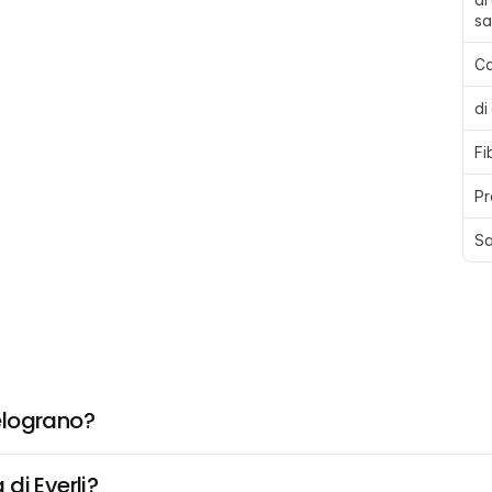
sa
Ca
di
Fi
Pr
Sa
elograno?
di Everli?