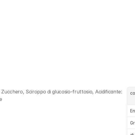
cchero, Sciroppo di glucosio-fruttosio, Acidificante: 
c
e
En
Gr
di