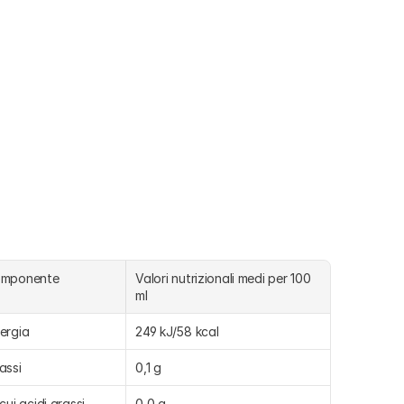
omponente
Valori nutrizionali medi per 100 
ml
ergia
249 kJ/58 kcal
assi
0,1 g
 cui acidi grassi 
0,0 g