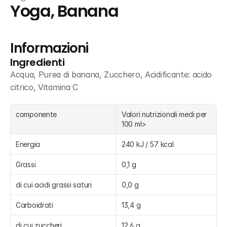
Yoga, Banana
Informazioni
Ingredienti
Acqua, Purea di banana, Zucchero, Acidificante: acido 
citrico, Vitamina C
componente
Valori nutrizionali medi per 
100 ml>
Energia
240 kJ / 57 kcal
Grassi
0,1 g
di cui acidi grassi saturi
0,0 g
Carboidrati
13,4 g
di cui zuccheri
12,6 g