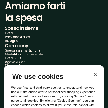
Amiamo farti
la spesa
Spesa insieme
Everli
Province Attive
Insegne
Company
Spesa su smartphone
Modalità di pagamento
Everli Plus
AgevolAzioni
Diventa Partner
Advertise with Us
Everli Shoppers
We use cookies
About Us
Scopri chi siamo
Everli News
We use first- and third-party cookies to understand how you
Domande frequenti
use our site and to offer a personalized shopping experience
Lavora con noi
with tailored offers and services. By clicking “Accept”, you
Diventa Shopper
agree to all cookies. By clicking “Cookie Settings”, you can
Investitori
choose which cookies to allow. If you close this banner with
Privacy
Cookie
Preferenze Cookie