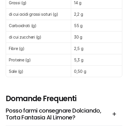
Grassi (g)
14 g
di cui acidi grassi saturi (g)
2,2 g
Carboidrati (g)
55 g
di cui zuccheri (g)
30 g
Fibre (g)
2,5 g
Proteine (g)
5,3 g
Sale (g)
0,50 g
Domande Frequenti
Posso farmi consegnare Dolciando, 
Torta Fantasia Al Limone?