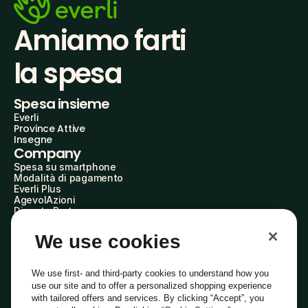
Amiamo farti
la spesa
Spesa insieme
Everli
Province Attive
Insegne
Company
Spesa su smartphone
Modalità di pagamento
Everli Plus
AgevolAzioni
Diventa Partner
Advertise with Us
Everli Shoppers
We use cookies
About Us
Scopri chi siamo
Everli News
We use first- and third-party cookies to understand how you
Domande frequenti
use our site and to offer a personalized shopping experience
Lavora con noi
with tailored offers and services. By clicking “Accept”, you
Diventa Shopper