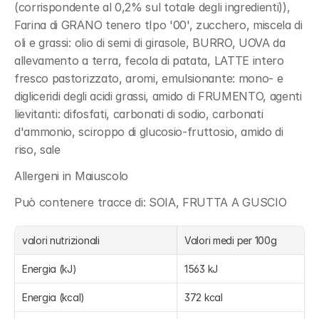
(corrispondente al 0,2% sul totale degli ingredienti)), 
Farina di GRANO tenero tIpo '00', zucchero, miscela di 
oli e grassi: olio di semi di girasole, BURRO, UOVA da 
allevamento a terra, fecola di patata, LATTE intero 
fresco pastorizzato, aromi, emulsionante: mono- e 
digliceridi degli acidi grassi, amido di FRUMENTO, agenti 
lievitanti: difosfati, carbonati di sodio, carbonati 
d'ammonio, sciroppo di glucosio-fruttosio, amido di 
riso, sale
Allergeni in Maiuscolo
Può contenere tracce di: SOIA, FRUTTA A GUSCIO
valori nutrizionali
Valori medi per 100g
Energia (kJ)
1563 kJ
Energia (kcal)
372 kcal