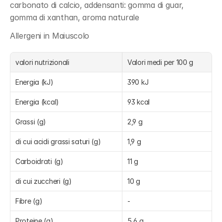
carbonato di calcio, addensanti: gomma di guar, 
gomma di xanthan, aroma naturale
Allergeni in Maiuscolo
valori nutrizionali
Valori medi per 100 g
Energia (kJ)
390 kJ
Energia (kcal)
93 kcal
Grassi (g)
2,9 g
di cui acidi grassi saturi (g)
1,9 g
Carboidrati (g)
11 g
di cui zuccheri (g)
10 g
Fibre (g)
-
Proteine (g)
5,6 g