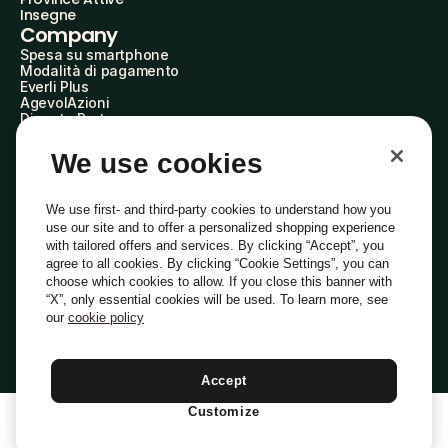
Insegne
Company
Spesa su smartphone
Modalità di pagamento
Everli Plus
AgevolAzioni
Diventa Partner
Advertise with Us
Everli Shoppers
We use cookies
About Us
Scopri chi siamo
Everli News
We use first- and third-party cookies to understand how you
Domande frequenti
use our site and to offer a personalized shopping experience
Lavora con noi
with tailored offers and services. By clicking “Accept”, you
Diventa Shopper
agree to all cookies. By clicking “Cookie Settings”, you can
Investitori
choose which cookies to allow. If you close this banner with
Privacy
Cookie
Preferenze Cookie
“X”, only essential cookies will be used. To learn more, see
Termini e Condizioni
Codice Etico
our
cookie policy
Indirizzo PEC: everli@pec.it - indirizzo DPO: dpo@everli.com
Copyright © 2014-2026 Everli Global Inc.
Italiano
Accept
Customize
1
Aggiungi Al Carrello