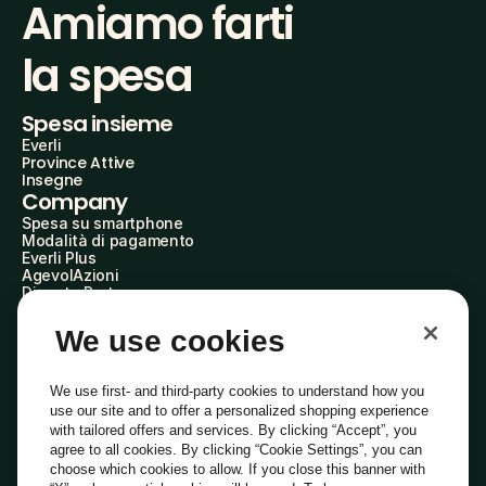
Amiamo farti
la spesa
Spesa insieme
Everli
Province Attive
Insegne
Company
Spesa su smartphone
Modalità di pagamento
Everli Plus
AgevolAzioni
Diventa Partner
Advertise with Us
Everli Shoppers
We use cookies
About Us
Scopri chi siamo
Everli News
We use first- and third-party cookies to understand how you
Domande frequenti
use our site and to offer a personalized shopping experience
Lavora con noi
with tailored offers and services. By clicking “Accept”, you
Diventa Shopper
agree to all cookies. By clicking “Cookie Settings”, you can
Investitori
choose which cookies to allow. If you close this banner with
Privacy
Cookie
Preferenze Cookie