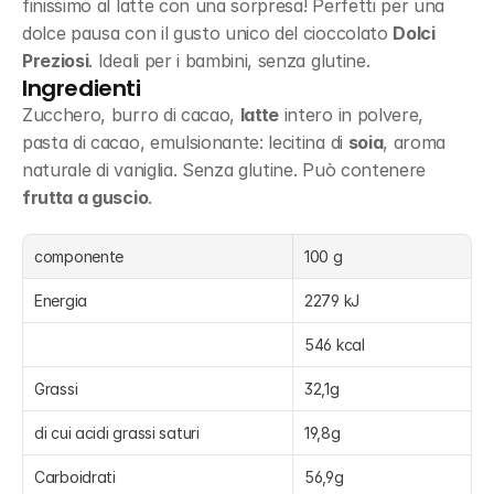
finissimo al latte con una sorpresa! Perfetti per una 
dolce pausa con il gusto unico del cioccolato 
Dolci 
Preziosi
. Ideali per i bambini, senza glutine.
Ingredienti
Zucchero, burro di cacao, 
latte
 intero in polvere, 
pasta di cacao, emulsionante: lecitina di 
soia
, aroma 
naturale di vaniglia. Senza glutine. Può contenere 
frutta a guscio
.
componente
100 g
Energia
2279 kJ
546 kcal
Grassi
32,1g
di cui acidi grassi saturi
19,8g
Carboidrati
56,9g