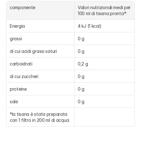
componente
Valori nutrizionali medi per 
100 ml di tisana pronta*:
Energia
4 kJ (1 kcal)
grassi
0 g
di cui acidi grassi saturi
0 g
carboidrati
0,2 g
di cui zuccheri
0 g
proteine
0 g
sale
0 g
*la tisana è stata preparata 
con 1 filtro in 200 ml di acqua