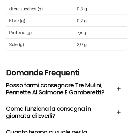
di cui zuccheri (g)
0,8 g
Fibre (g)
0,2 g
Proteine (g)
7,6 g
Sale (g)
2,0 g
Domande Frequenti
Posso farmi consegnare Tre Mulini, 
Pennette Al Salmone E Gamberetti?
Come funziona la consegna in 
giornata di Everli?
Quanto tempo ci vuole per la 