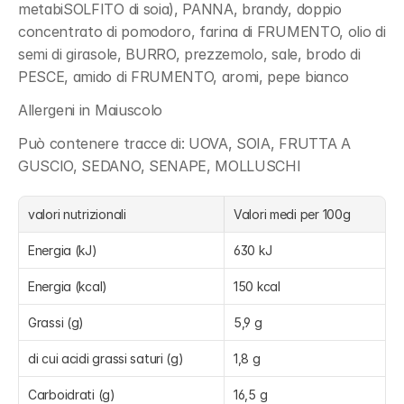
metabiSOLFITO di soia), PANNA, brandy, doppio 
concentrato di pomodoro, farina di FRUMENTO, olio di 
semi di girasole, BURRO, prezzemolo, sale, brodo di 
PESCE, amido di FRUMENTO, aromi, pepe bianco
Allergeni in Maiuscolo
Può contenere tracce di: UOVA, SOIA, FRUTTA A 
GUSCIO, SEDANO, SENAPE, MOLLUSCHI
valori nutrizionali
Valori medi per 100g
Energia (kJ)
630 kJ
Energia (kcal)
150 kcal
Grassi (g)
5,9 g
di cui acidi grassi saturi (g)
1,8 g
Carboidrati (g)
16,5 g