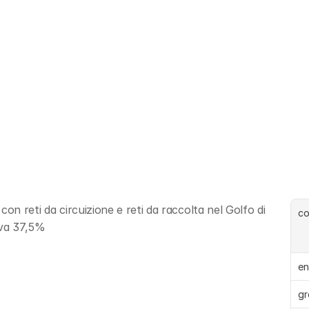
on reti da circuizione e reti da raccolta nel Golfo di 
c
liva 37,5%
en
gr