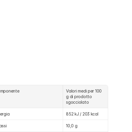
omponente
Valori medi per 100 
g di prodotto 
sgocciolato
ergia
852 kJ / 203 kcal
assi
10,0 g