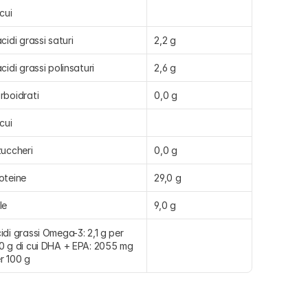
 cui
acidi grassi saturi
2,2 g
acidi grassi polinsaturi
2,6 g
rboidrati
0,0 g
 cui
zuccheri
0,0 g
oteine
29,0 g
le
9,0 g
idi grassi Omega-3: 2,1 g per 
0 g di cui DHA + EPA: 2055 mg 
r 100 g