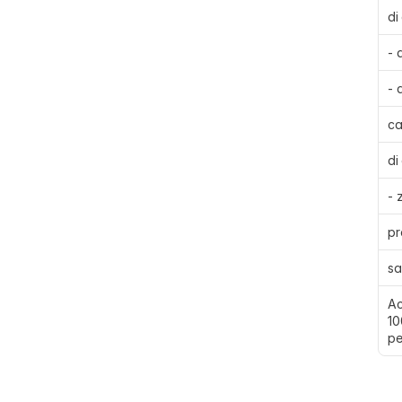
di
- 
- 
ca
di
- 
pr
sa
Ac
10
pe