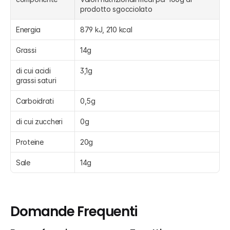
prodotto sgocciolato
Energia
879 kJ, 210 kcal
Grassi
14g
di cui acidi 
3,1g
grassi saturi
Carboidrati
0,5g
di cui zuccheri
0g
Proteine
20g
Sale
14g
Domande Frequenti