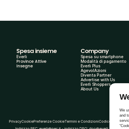
Spesa insieme
Company
Everli
Spesa su smartphone
Province Attive
Modalità di pagamento
Insegne
Everli Plus
AgevolAzioni
Diventa Partner
Advertise with Us
Everli Shoppers
About Us
We
We us
and t
servi
Privacy
Cookie
Preferenze Cookie
Termini e Condizioni
Codice Etico
“Cook
Indirizzo PEC: everli@pec.it - indirizzo DPO: dpo@everli.com