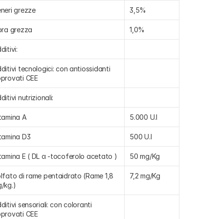
neri grezze
3,5%
bra grezza
1,0%
ditivi:
ditivi tecnologici: con antiossidanti 
provati CEE
ditivi nutrizionali:
tamina A
5.000 U.I
tamina D3
500 U.I
tamina E ( DL α -tocoferolo acetato )
50 mg/Kg
lfato di rame pentaidrato (Rame 1,8 
7,2 mg/Kg
/kg.)
ditivi sensoriali: con coloranti 
provati CEE