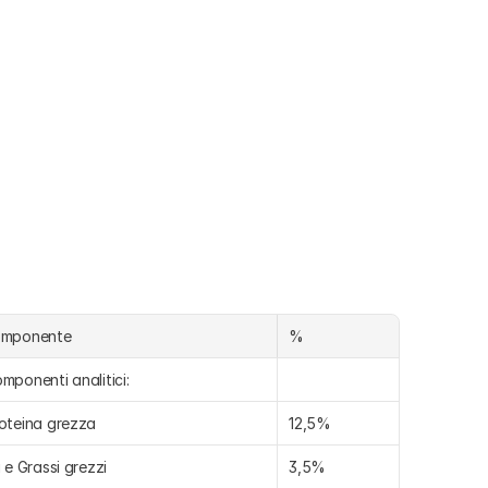
omponente
%
mponenti analitici:
oteina grezza
12,5%
i e Grassi grezzi
3,5%