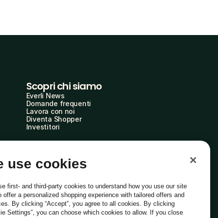
Scopri chi siamo
Everli News
Domande frequenti
Lavora con noi
Diventa Shopper
Investitori
 use cookies
e first- and third-party cookies to understand how you use our site
o offer a personalized shopping experience with tailored offers and
ces. By clicking “Accept”, you agree to all cookies. By clicking
ie Settings”, you can choose which cookies to allow. If you close