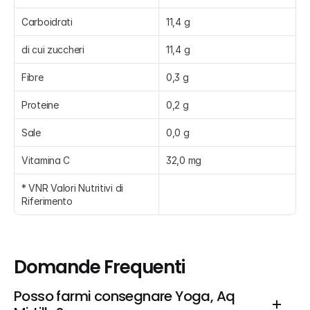
Carboidrati
11,4 g
di cui zuccheri
11,4 g
Fibre
0,3 g
Proteine
0,2 g
Sale
0,0 g
Vitamina C
32,0 mg
* VNR Valori Nutritivi di 
Riferimento
Domande Frequenti
Posso farmi consegnare Yoga, Aq 