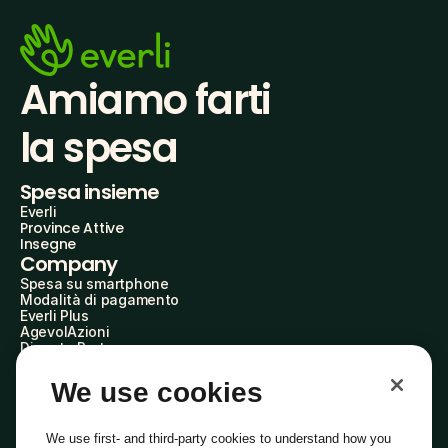
Amiamo farti
la spesa
Spesa insieme
Everli
Province Attive
Insegne
Company
Spesa su smartphone
Modalità di pagamento
Everli Plus
AgevolAzioni
Diventa Partner
Advertise with Us
Everli Shoppers
We use cookies
About Us
Scopri chi siamo
Everli News
We use first- and third-party cookies to understand how you