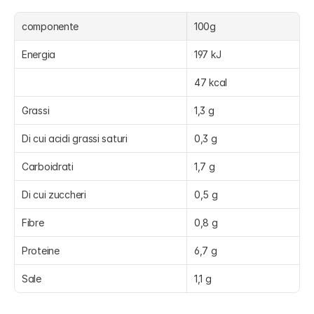
componente
100g
Energia
197 kJ
47 kcal
Grassi
1,3 g
Di cui acidi grassi saturi
0,3 g
Carboidrati
1,7 g
Di cui zuccheri
0,5 g
Fibre
0,8 g
Proteine
6,7 g
Sale
1,1 g