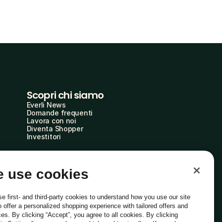
Scopri chi siamo
Everli News
Domande frequenti
Lavora con noi
Diventa Shopper
Investitori
 use cookies
e first- and third-party cookies to understand how you use our site
o offer a personalized shopping experience with tailored offers and
ces. By clicking “Accept”, you agree to all cookies. By clicking