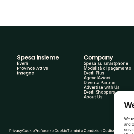
Spesa insieme
Company
Everli
Spesa su smartphone
Province Attive
Modalità di pagamento
Insegne
Everli Plus
AgevolAzioni
Diventa Partner
Advertise with Us
Everli Shoppers
About Us
We
We us
and t
servi
Privacy
Cookie
Preferenze Cookie
Termini e Condizioni
Codice Etico