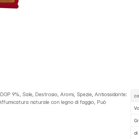
OP 9%, Sale, Destrosio, Aromi, Spezie, Antiossidante: 
c
 Affumicatura naturale con legno di faggio, Può 
Va
Gr
di