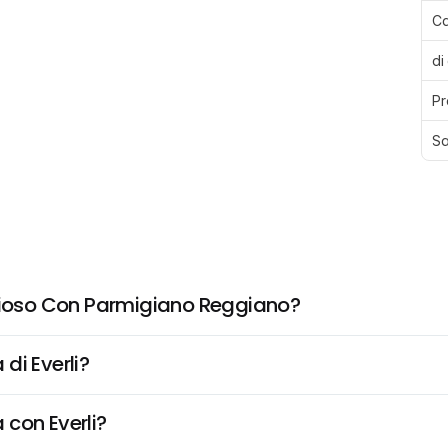
Ca
di
Pr
Sa
izioso Con Parmigiano Reggiano?
di Everli?
 con Everli?