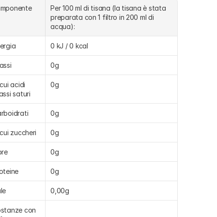
omponente
Per 100 ml di tisana (la tisana è stata 
preparata con 1 filtro in 200 ml di 
acqua):
ergia
0 kJ / 0 kcal
assi
0g
cui acidi 
0g
assi saturi
rboidrati
0g
 cui zuccheri
0g
bre
0g
oteine
0g
le
0,00g
stanze con 