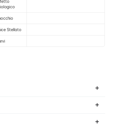
fetto 
siologico
nocchio
ice Stellato
rvi