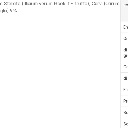
e Stellato (Illicium verum Hook. f - frutto), Carvi (Carum 
c
oglia) 9%
En
Gr
di 
gr
Ca
di
Fi
Pr
Sa
So