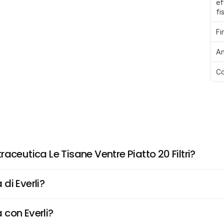
ef
fi
Fi
An
Ca
aceutica Le Tisane Ventre Piatto 20 Filtri?
di Everli?
 con Everli?