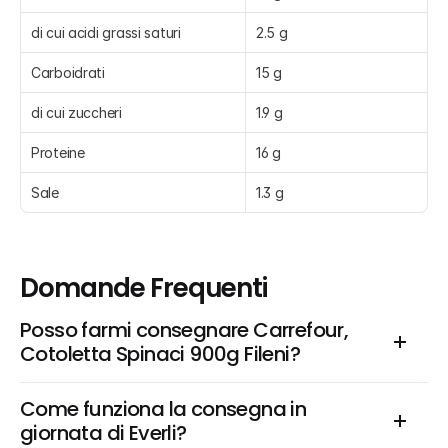
di cui acidi grassi saturi
2.5 g
Carboidrati
15 g
di cui zuccheri
1.9 g
Proteine
16 g
Sale
1.3 g
Domande Frequenti
Posso farmi consegnare Carrefour, 
Cotoletta Spinaci 900g Fileni?
Come funziona la consegna in 
giornata di Everli?