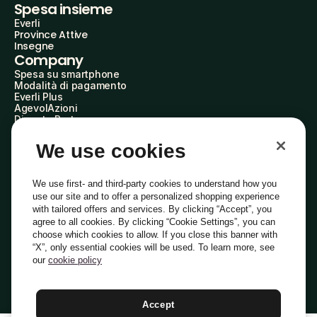
Spesa insieme
Everli
Province Attive
Insegne
Company
Spesa su smartphone
Modalità di pagamento
Everli Plus
AgevolAzioni
Diventa Partner
Advertise with Us
Everli Shoppers
We use cookies
About Us
Scopri chi siamo
Everli News
We use first- and third-party cookies to understand how you
Domande frequenti
use our site and to offer a personalized shopping experience
Lavora con noi
with tailored offers and services. By clicking “Accept”, you
Diventa Shopper
agree to all cookies. By clicking “Cookie Settings”, you can
Investitori
choose which cookies to allow. If you close this banner with
Privacy
Cookie
Preferenze Cookie
“X”, only essential cookies will be used. To learn more, see
Termini e Condizioni
Codice Etico
our
cookie policy
Indirizzo PEC: everli@pec.it - indirizzo DPO: dpo@everli.com
Copyright © 2014-2026 Everli Global Inc.
Italiano
Accept