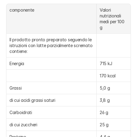
componente
Valori 
nutrizionali 
medi per 100 
g
Il prodotto pronto preparato seguendo le 
istruzioni con latte parzialmente scremato 
contiene:
Energia
715 kJ
170 kcal
Grassi
5,0 g
di cui acidi grassi saturi
3,8 g
Carboidrati
26 g
di cui zuccheri
25 g
Proteine
4,4 g