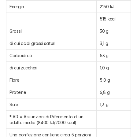
Energia
2150 kJ
515 kcal
Grassi
30 g
di cui acidi grassi saturi
3,1 g
Carboidrati
53 g
di cui zuccheri
1,0 g
Fibre
5,0 g
Proteine
6,8 g
Sale
1,3 g
* AR = Assunzioni di Riferimento di un 
adulto medio (8400 kJ/2000 kcal)
Una confezione contiene circa 5 porzioni