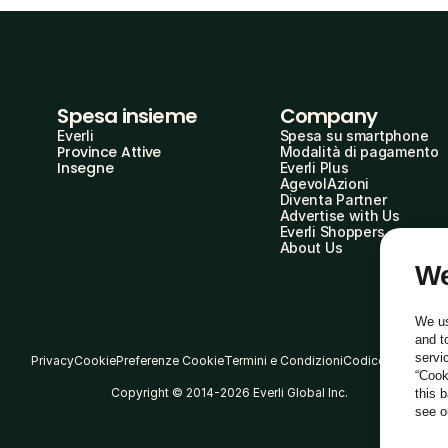
Spesa insieme
Company
Everli
Spesa su smartphone
Province Attive
Modalità di pagamento
Insegne
Everli Plus
AgevolAzioni
Diventa Partner
Advertise with Us
Everli Shoppers
About Us
We
We us
and t
servi
Privacy
Cookie
Preferenze Cookie
Termini e Condizioni
Codice Etico
“Cook
Copyright © 2014-2026 Everli Global Inc.
this 
see 