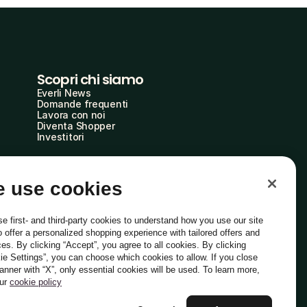
Scopri chi siamo
Everli News
Domande frequenti
Lavora con noi
Diventa Shopper
Investitori
 use cookies
e first- and third-party cookies to understand how you use our site
o offer a personalized shopping experience with tailored offers and
ces. By clicking “Accept”, you agree to all cookies. By clicking
ie Settings”, you can choose which cookies to allow. If you close
Italiano
banner with “X”, only essential cookies will be used. To learn more,
our
cookie policy