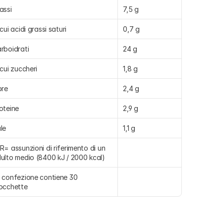
assi
7,5 g
 cui acidi grassi saturi
0,7 g
rboidrati
24 g
 cui zuccheri
1,8 g
bre
2,4 g
oteine
2,9 g
le
1,1 g
R= assunzioni di riferimento di un 
ulto medio (8400 kJ / 2000 kcal)
 confezione contiene 30 
occhette