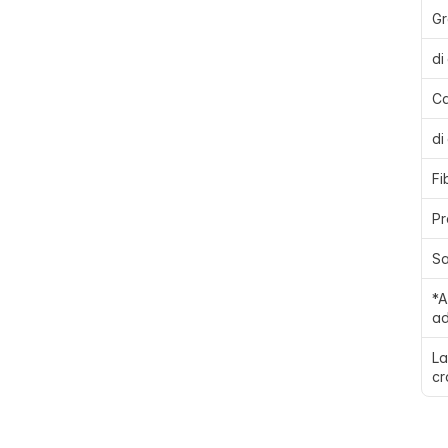
Gr
di
Ca
di
Fi
Pr
Sa
*A
ad
La
cr