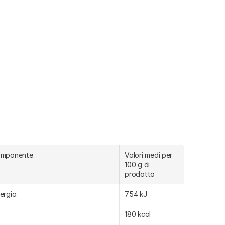
omponente
Valori medi per 
100 g di 
prodotto
ergia
754 kJ
180 kcal