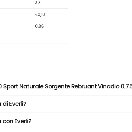
3,3
<0,10
0,88
Sport Naturale Sorgente Rebruant Vinadio 0,75 
di Everli?
 con Everli?