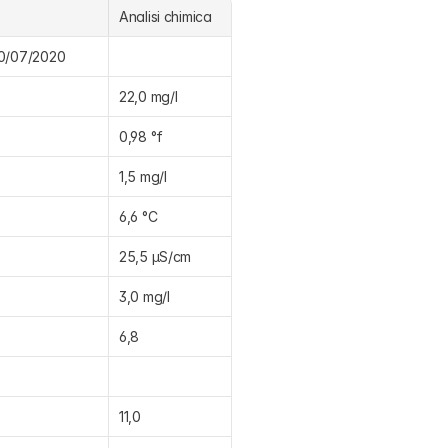
Analisi chimica
 30/07/2020
22,0 mg/l
0,98 °f
1,5 mg/l
6,6 °C
25,5 μS/cm
3,0 mg/l
6,8
11,0