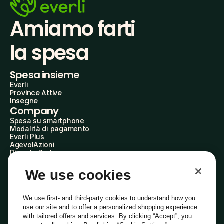
Amiamo farti
la spesa
Spesa insieme
Everli
Province Attive
Insegne
Company
Spesa su smartphone
Modalità di pagamento
Everli Plus
AgevolAzioni
Diventa Partner
Advertise with Us
Everli Shoppers
We use cookies
About Us
Scopri chi siamo
Everli News
We use first- and third-party cookies to understand how you
Domande frequenti
use our site and to offer a personalized shopping experience
Lavora con noi
with tailored offers and services. By clicking “Accept”, you
Diventa Shopper