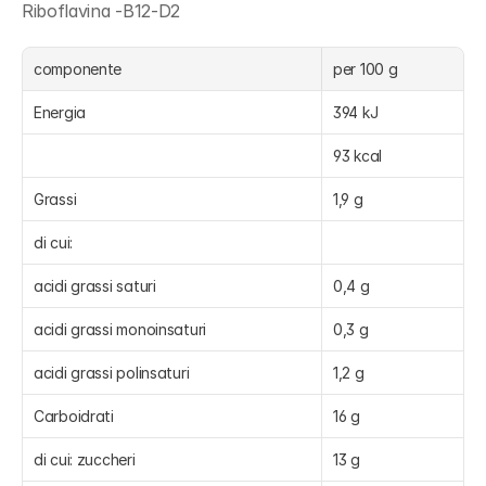
Riboflavina -B12-D2
componente
per 100 g
Energia
394 kJ
93 kcal
Grassi
1,9 g
di cui:
acidi grassi saturi
0,4 g
acidi grassi monoinsaturi
0,3 g
acidi grassi polinsaturi
1,2 g
Carboidrati
16 g
di cui: zuccheri
13 g