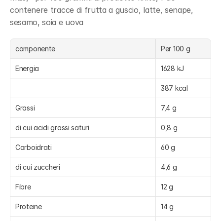
contenere tracce di frutta a guscio, latte, senape, 
sesamo, soia e uova
componente
Per 100 g
Energia
1628 kJ
387 kcal
Grassi
7,4 g
di cui acidi grassi saturi
0,8 g
Carboidrati
60 g
di cui zuccheri
4,6 g
Fibre
12 g
Proteine
14 g