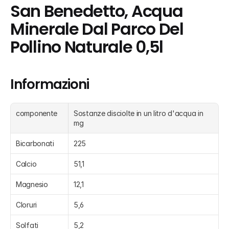
San Benedetto, Acqua 
Minerale Dal Parco Del 
Pollino Naturale 0,5l
Informazioni
componente
Sostanze disciolte in un litro d'acqua in 
mg
Bicarbonati
225
Calcio
51,1
Magnesio
12,1
Cloruri
5,6
Solfati
5,2