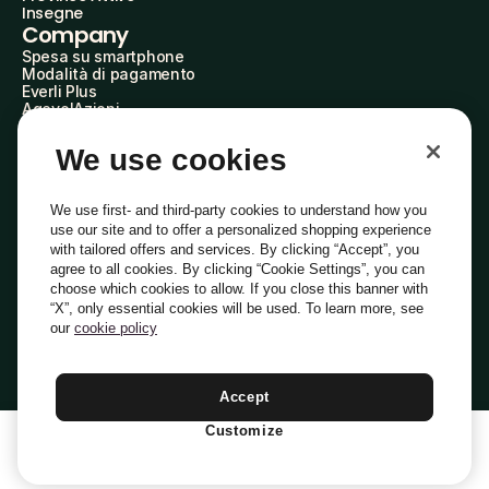
Insegne
Company
Spesa su smartphone
Modalità di pagamento
Everli Plus
AgevolAzioni
Diventa Partner
Advertise with Us
We use cookies
Everli Shoppers
About Us
Scopri chi siamo
We use first- and third-party cookies to understand how you
Everli News
use our site and to offer a personalized shopping experience
Domande frequenti
with tailored offers and services. By clicking “Accept”, you
Lavora con noi
agree to all cookies. By clicking “Cookie Settings”, you can
Diventa Shopper
choose which cookies to allow. If you close this banner with
Investitori
“X”, only essential cookies will be used. To learn more, see
Privacy
Cookie
Preferenze Cookie
Termini e Condizioni
Codice Etico
our
cookie policy
Copyright © 2014-2026 Everli Global Inc.
Italiano
Accept
Customize
1
Aggiungi Al Carrello