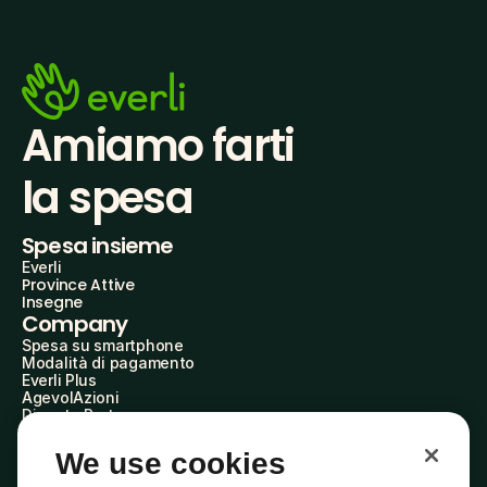
Amiamo farti
la spesa
Spesa insieme
Everli
Province Attive
Insegne
Company
Spesa su smartphone
Modalità di pagamento
Everli Plus
AgevolAzioni
Diventa Partner
Advertise with Us
Everli Shoppers
We use cookies
About Us