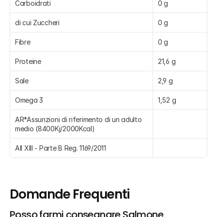
Carboidrati
0 g
di cui Zuccheri
0 g
Fibre
0 g
Proteine
21,6 g
Sale
2,9 g
Omega 3
1,52 g
AR*Assunzioni di riferimento di un adulto 
medio (8400Kj/2000Kcal)
All XIII - Parte B Reg. 1169/2011
Domande Frequenti
Posso farmi consegnare Salmone 