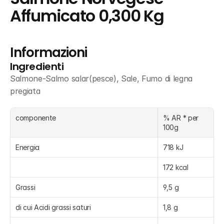
Affumicato 0,300 Kg
Informazioni
Ingredienti
Salmone-Salmo salar(pesce), Sale, Fumo di legna 
pregiata
componente
% AR * per 
100g
Energia
718 kJ
172 kcal
Grassi
9,5 g
di cui Acidi grassi saturi
1,8 g