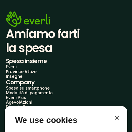
Amiamo farti
la spesa
Spesa insieme
Everli
Province Attive
Insegne
Company
Spesa su smartphone
Modalità di pagamento
Everli Plus
AgevolAzioni
Diventa Partner
Advertise with Us
Everli Shoppers
We use cookies
About Us
Scopri chi siamo