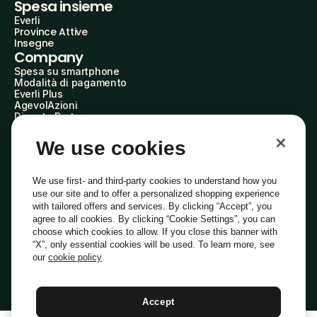
Spesa insieme
Everli
Province Attive
Insegne
Company
Spesa su smartphone
Modalità di pagamento
Everli Plus
AgevolAzioni
Diventa Partner
Advertise with Us
Everli Shoppers
We use cookies
About Us
Scopri chi siamo
Everli News
We use first- and third-party cookies to understand how you
Domande frequenti
use our site and to offer a personalized shopping experience
Lavora con noi
with tailored offers and services. By clicking “Accept”, you
Diventa Shopper
agree to all cookies. By clicking “Cookie Settings”, you can
Investitori
choose which cookies to allow. If you close this banner with
Privacy
Cookie
Preferenze Cookie
“X”, only essential cookies will be used. To learn more, see
Termini e Condizioni
Codice Etico
our
cookie policy
Indirizzo PEC: everli@pec.it - indirizzo DPO: dpo@everli.com
Copyright © 2014-2026 Everli Global Inc.
Italiano
Accept