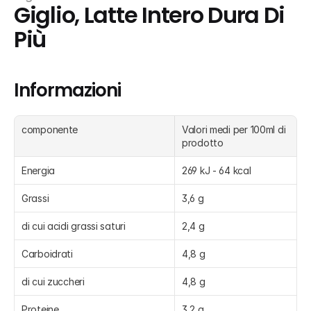
Giglio, Latte Intero Dura Di 
Più
Informazioni
componente
Valori medi per 100ml di 
prodotto
Energia
269 kJ - 64 kcal
Grassi
3,6 g
di cui acidi grassi saturi
2,4 g
Carboidrati
4,8 g
di cui zuccheri
4,8 g
Proteine
3,2 g