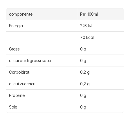
componente
Per 100ml
Energia
293 kJ
70 kcal
Grassi
0 g
di cui acidi grassi saturi
0 g
Carboidrati
0,2 g
di cui zuccheri
0,2 g
Proteine
0 g
Sale
0 g