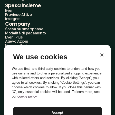
Spesa insieme
Everli
Province Attive
Insegne
Company
Spesa su smartphone
Modalità di pagamento
Everli Plus
AgevolAzioni
Diventa Partner
Advertise with Us
Everli Shoppers
We use cookies
About Us
Scopri chi siamo
Everli News
We use first- and third-party cookies to understand how you
Domande frequenti
use our site and to offer a personalized shopping experience
Lavora con noi
with tailored offers and services. By clicking “Accept”, you
Diventa Shopper
agree to all cookies. By clicking “Cookie Settings”, you can
Investitori
choose which cookies to allow. If you close this banner with
Privacy
Cookie
Preferenze Cookie
“X”, only essential cookies will be used. To learn more, see
Termini e Condizioni
Codice Etico
our
cookie policy
Indirizzo PEC: everli@pec.it - indirizzo DPO: dpo@everli.com
Copyright © 2014-2026 Everli Global Inc.
Italiano
Accept