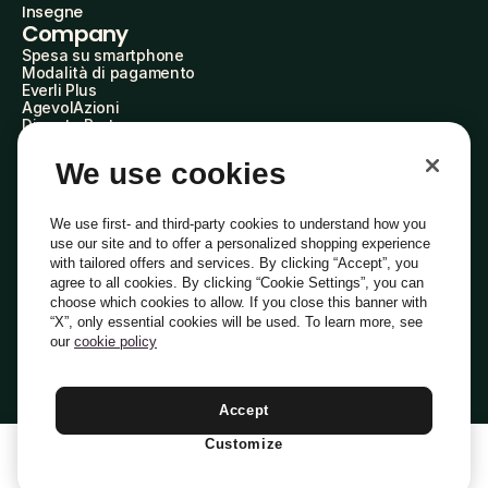
Insegne
Company
Spesa su smartphone
Modalità di pagamento
Everli Plus
AgevolAzioni
Diventa Partner
Advertise with Us
Everli Shoppers
We use cookies
About Us
Scopri chi siamo
Everli News
We use first- and third-party cookies to understand how you
Domande frequenti
use our site and to offer a personalized shopping experience
Lavora con noi
with tailored offers and services. By clicking “Accept”, you
Diventa Shopper
agree to all cookies. By clicking “Cookie Settings”, you can
Investitori
choose which cookies to allow. If you close this banner with
Privacy
Cookie
Preferenze Cookie
“X”, only essential cookies will be used. To learn more, see
Termini e Condizioni
Codice Etico
our
cookie policy
Indirizzo PEC: everli@pec.it - indirizzo DPO: dpo@everli.com
Copyright © 2014-2026 Everli Global Inc.
Italiano
Accept
Customize
1
Aggiungi Al Carrello