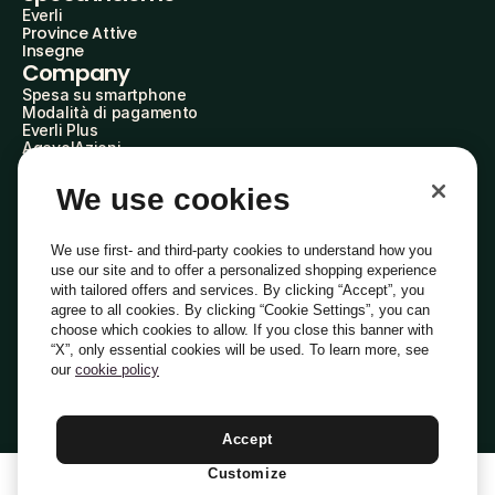
Everli
Province Attive
Insegne
Company
Spesa su smartphone
Modalità di pagamento
Everli Plus
AgevolAzioni
Diventa Partner
Advertise with Us
We use cookies
Everli Shoppers
About Us
Scopri chi siamo
We use first- and third-party cookies to understand how you
Everli News
use our site and to offer a personalized shopping experience
Domande frequenti
with tailored offers and services. By clicking “Accept”, you
Lavora con noi
agree to all cookies. By clicking “Cookie Settings”, you can
Diventa Shopper
choose which cookies to allow. If you close this banner with
Investitori
“X”, only essential cookies will be used. To learn more, see
Privacy
Cookie
Preferenze Cookie
Termini e Condizioni
Codice Etico
our
cookie policy
Copyright © 2014-2026 Everli Global Inc.
Italiano
Accept
Customize
1
Aggiungi Al Carrello