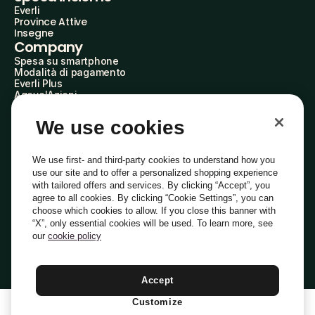
Everli
Province Attive
Insegne
Company
Spesa su smartphone
Modalità di pagamento
Everli Plus
AgevolAzioni
Diventa Partner
Advertise with Us
We use cookies
Everli Shoppers
About Us
Scopri chi siamo
We use first- and third-party cookies to understand how you
Everli News
use our site and to offer a personalized shopping experience
Domande frequenti
with tailored offers and services. By clicking “Accept”, you
Lavora con noi
agree to all cookies. By clicking “Cookie Settings”, you can
Diventa Shopper
choose which cookies to allow. If you close this banner with
Investitori
“X”, only essential cookies will be used. To learn more, see
Privacy
Cookie
Preferenze Cookie
Termini e Condizioni
Codice Etico
our
cookie policy
Copyright © 2014-2026 Everli Global Inc.
Italiano
Accept
Customize