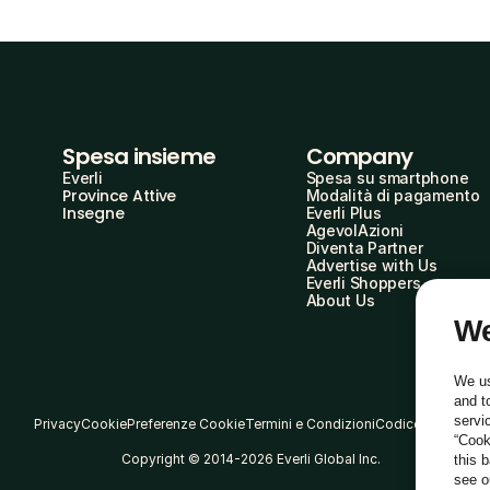
Spesa insieme
Company
Everli
Spesa su smartphone
Province Attive
Modalità di pagamento
Insegne
Everli Plus
AgevolAzioni
Diventa Partner
Advertise with Us
Everli Shoppers
About Us
We
We us
and t
servi
Privacy
Cookie
Preferenze Cookie
Termini e Condizioni
Codice Etico
“Cook
Copyright © 2014-2026 Everli Global Inc.
this 
see 