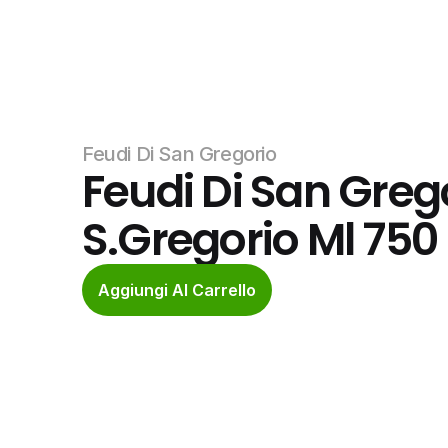
Feudi Di San Gregorio
Feudi Di San Grego
S.Gregorio Ml 750
Aggiungi Al Carrello