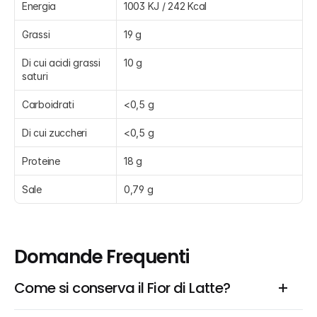
Energia
1003 KJ / 242 Kcal
Grassi
19 g
Di cui acidi grassi 
10 g
saturi
Carboidrati
<0,5 g
Di cui zuccheri
<0,5 g
Proteine
18 g
Sale
0,79 g
Domande Frequenti
Come si conserva il Fior di Latte?