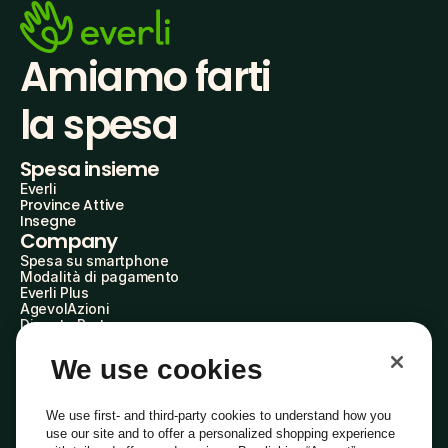
Amiamo farti
la spesa
Spesa insieme
Everli
Province Attive
Insegne
Company
Spesa su smartphone
Modalità di pagamento
Everli Plus
AgevolAzioni
Diventa Partner
Advertise with Us
Everli Shoppers
We use cookies
About Us
Scopri chi siamo
Everli News
We use first- and third-party cookies to understand how you
Domande frequenti
use our site and to offer a personalized shopping experience
Lavora con noi