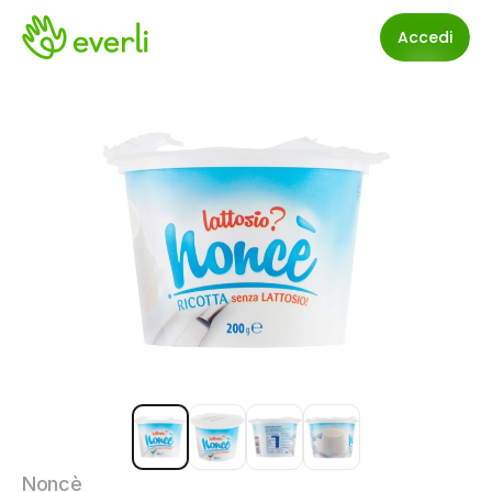
Accedi
Noncè