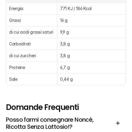
Energia
771 KJ / 186 Kcal
Grassi
16 g
di cui acidi grassi saturi
9,9 g
Carboidrati
3,8 g
di cui zuccheri
3,8 g
Proteine
6,7 g
Sale
0,44 g
Domande Frequenti
Posso farmi consegnare Noncè, 
Ricotta Senza Lattosio!?