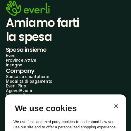
Amiamo farti
la spesa
Spesa insieme
Everli
Province Attive
Insegne
Company
Spesa su smartphone
Modalità di pagamento
Everli Plus
AgevolAzioni
Diventa Partner
Advertise with Us
Everli Shoppers
We use cookies
About Us
Scopri chi siamo
Everli News
We use first- and third-party cookies to understand how you
Domande frequenti
use our site and to offer a personalized shopping experience
Lavora con noi