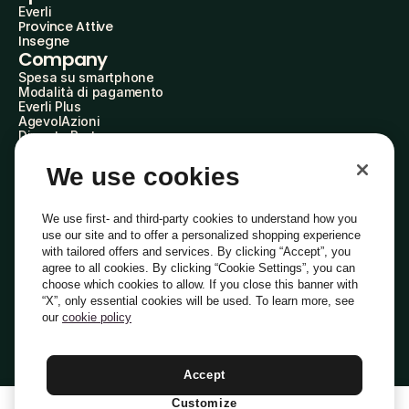
Everli
Province Attive
Insegne
Company
Spesa su smartphone
Modalità di pagamento
Everli Plus
AgevolAzioni
Diventa Partner
Advertise with Us
Everli Shoppers
We use cookies
About Us
Scopri chi siamo
Everli News
We use first- and third-party cookies to understand how you
Domande frequenti
use our site and to offer a personalized shopping experience
Lavora con noi
with tailored offers and services. By clicking “Accept”, you
Diventa Shopper
agree to all cookies. By clicking “Cookie Settings”, you can
Investitori
choose which cookies to allow. If you close this banner with
Privacy
Cookie
Preferenze Cookie
“X”, only essential cookies will be used. To learn more, see
Termini e Condizioni
Codice Etico
our
cookie policy
Indirizzo PEC: everli@pec.it - indirizzo DPO: dpo@everli.com
Copyright © 2014-2026 Everli Global Inc.
Italiano
Accept
Customize