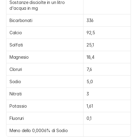
Sostanze disciolte in un litro 
d'acqua in mg
Bicarbonati
336
Calcio
92,5
Solfati
25,1
Magnesio
18,4
Cloruri
7,6
Sodio
5,0
Nitrati
3
Potassio
1,61
Fluoruri
0,1
Meno dello 0,0006% di Sodio