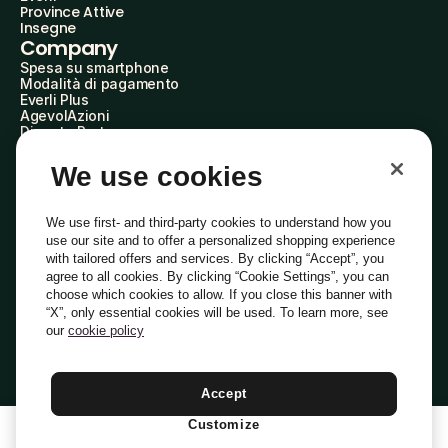
Province Attive
Insegne
Company
Spesa su smartphone
Modalità di pagamento
Everli Plus
AgevolAzioni
Diventa Partner
Advertise with Us
Everli Shoppers
We use cookies
About Us
Scopri chi siamo
Everli News
We use first- and third-party cookies to understand how you
Domande frequenti
use our site and to offer a personalized shopping experience
Lavora con noi
with tailored offers and services. By clicking “Accept”, you
Diventa Shopper
agree to all cookies. By clicking “Cookie Settings”, you can
Investitori
choose which cookies to allow. If you close this banner with
Privacy
Cookie
Preferenze Cookie
“X”, only essential cookies will be used. To learn more, see
Termini e Condizioni
Codice Etico
our
cookie policy
Indirizzo PEC: everli@pec.it - indirizzo DPO: dpo@everli.com
Copyright © 2014-2026 Everli Global Inc.
Italiano
Accept
Customize
1
Aggiungi Al Carrello