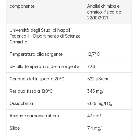
componente
Analisi chimica e 
chimico-fisica del 
22/10/2021
Università degli Studi di Napoli 
Federico II - Dipartimento di Scienze 
Chimiche
Temperatura alla sorgente
12,7°C
pH alla temperatura della sorgente
7,33
Conduc. elettr. spec. a 20°C
522 µS/cm
Residuo fisso a 180°C
345 mg/l
Ossidabilità
<0,5 mg/l O₂
Anidride carbonica libera
43 mg/l
Silice
7,4 mg/l