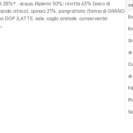
28%* . acqua..Ripieno 50%: ricotta 63% (siero di 
va
 acido citrico). spinaci 21%. pangrattato (farina di GRANO 
En
ano DOP (LATTE. sale. caglio animale. conservante: 
..
En
Gr
di
Ca
di
Fi
Pr
Sa