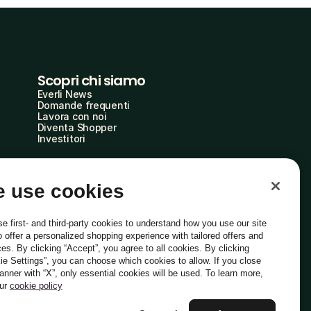
Scopri chi siamo
Everli News
Domande frequenti
Lavora con noi
Diventa Shopper
Investitori
 use cookies
e first- and third-party cookies to understand how you use our site
o offer a personalized shopping experience with tailored offers and
ces. By clicking “Accept”, you agree to all cookies. By clicking
ie Settings”, you can choose which cookies to allow. If you close
Italiano
banner with “X”, only essential cookies will be used. To learn more,
our
cookie policy