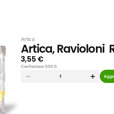
Artica
Artica, Ravioloni  
3,55 €
Confezione 300 G
1
Aggiu