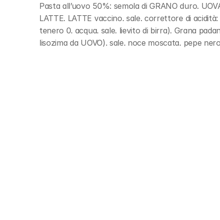
Pasta all’uovo 50%: semola di GRANO duro. UOVA 
LATTE. LATTE vaccino. sale. correttore di acidità:
tenero 0. acqua. sale. lievito di birra). Grana pad
lisozima da UOVO). sale. noce moscata. pepe nero