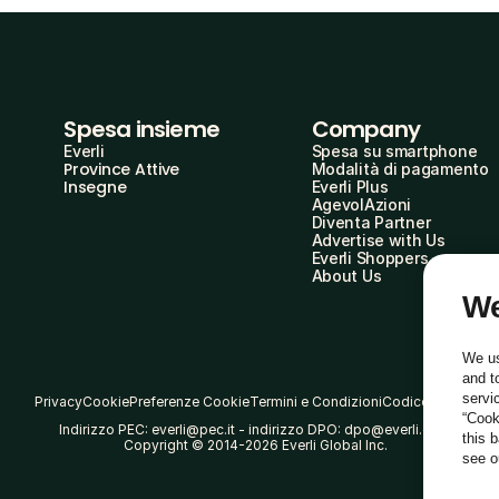
Spesa insieme
Company
Everli
Spesa su smartphone
Province Attive
Modalità di pagamento
Insegne
Everli Plus
AgevolAzioni
Diventa Partner
Advertise with Us
Everli Shoppers
About Us
We
We us
and t
servi
Privacy
Cookie
Preferenze Cookie
Termini e Condizioni
Codice Etico
“Cook
Indirizzo PEC: everli@pec.it - indirizzo DPO: dpo@everli.com
this 
Copyright © 2014-2026 Everli Global Inc.
see 