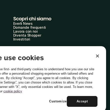
Scopri chi siamo
Everli News
Domande frequenti
Lavora con noi
Diventa Shopper
Investitori
 use cookies
e first- and third-party cookies to understand how you use our site
o offer a personalized shopping experience with tailored offers and
ces. By clicking “Accept”, you agree to all cookies. By clicking
ie Settings”, you can choose which cookies to allow. If you close
Italiano
banner with “X”, only essential cookies will be used. To learn more,
our
cookie policy
Customize
Accept