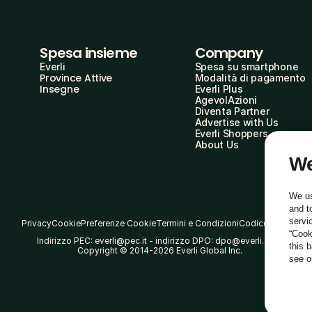
Spesa insieme
Company
Everli
Spesa su smartphone
Province Attive
Modalità di pagamento
Insegne
Everli Plus
AgevolAzioni
Diventa Partner
Advertise with Us
Everli Shoppers
About Us
We
We us
and t
servi
Privacy
Cookie
Preferenze Cookie
Termini e Condizioni
Codice Etico
“Cook
Indirizzo PEC: everli@pec.it - indirizzo DPO: dpo@everli.com
this 
Copyright © 2014-2026 Everli Global Inc.
see 