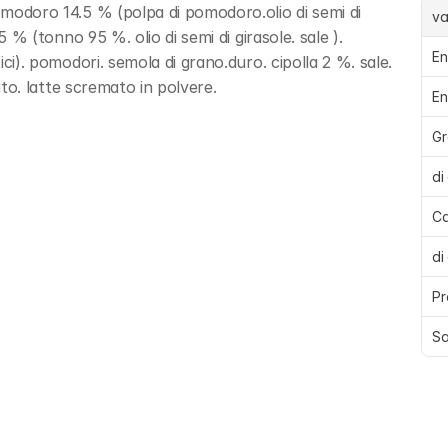
pomodoro 14.5 % (polpa di pomodoro.olio di semi di 
va
.5 % (tonno 95 %. olio di semi di girasole. sale ). 
En
ici). pomodori. semola di grano.duro. cipolla 2 %. sale. 
vito. latte scremato in polvere.
En
Gr
di
Ca
di
Pr
Sa