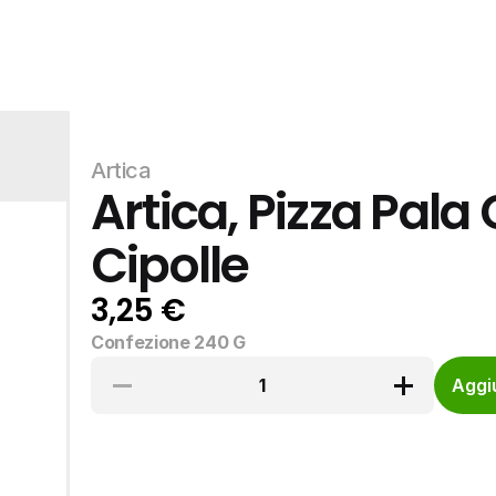
Artica
Artica, Pizza Pala
Cipolle
3,25 €
Confezione 240 G
1
Aggiu