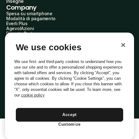
Insegne
Company
Spesa su smartphone
Modalità di pagamento
Everli Plus
AgevolAzioni
Diventa Partner
Advertise with Us
Everli Shoppers
We use cookies
About Us
Scopri chi siamo
Everli News
We use first- and third-party cookies to understand how you
Domande frequenti
use our site and to offer a personalized shopping experience
Lavora con noi
with tailored offers and services. By clicking “Accept”, you
Diventa Shopper
agree to all cookies. By clicking “Cookie Settings”, you can
Investitori
choose which cookies to allow. If you close this banner with
Privacy
Cookie
Preferenze Cookie
“X”, only essential cookies will be used. To learn more, see
Termini e Condizioni
Codice Etico
our
cookie policy
Indirizzo PEC: everli@pec.it - indirizzo DPO: dpo@everli.com
Copyright © 2014-2026 Everli Global Inc.
Italiano
Accept
Customize
1
Aggiungi Al Carrello