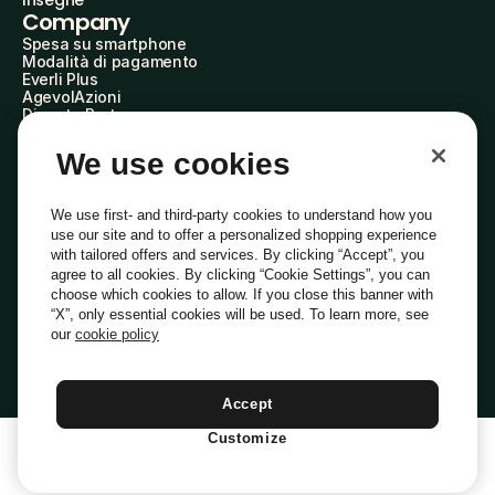
Insegne
Company
Spesa su smartphone
Modalità di pagamento
Everli Plus
AgevolAzioni
Diventa Partner
Advertise with Us
Everli Shoppers
We use cookies
About Us
Scopri chi siamo
Everli News
We use first- and third-party cookies to understand how you
Domande frequenti
use our site and to offer a personalized shopping experience
Lavora con noi
with tailored offers and services. By clicking “Accept”, you
Diventa Shopper
agree to all cookies. By clicking “Cookie Settings”, you can
Investitori
choose which cookies to allow. If you close this banner with
Privacy
Cookie
Preferenze Cookie
“X”, only essential cookies will be used. To learn more, see
Termini e Condizioni
Codice Etico
our
cookie policy
Indirizzo PEC: everli@pec.it - indirizzo DPO: dpo@everli.com
Copyright © 2014-2026 Everli Global Inc.
Italiano
Accept
Customize
1
Aggiungi Al Carrello