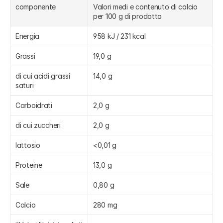
componente
Valori medi e contenuto di calcio 
per 100 g di prodotto
Energia
958 kJ / 231 kcal
Grassi
19,0 g
di cui acidi grassi 
14,0 g
saturi
Carboidrati
2,0 g
di cui zuccheri
2,0 g
lattosio
<0,01 g
Proteine
13,0 g
Sale
0,80 g
Calcio
280 mg