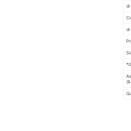
di
Ca
di
Pr
Sa
*G
As
(8
Qu