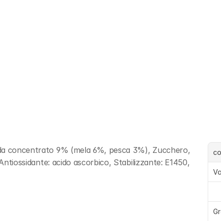
 da concentrato 9% (mela 6%, pesca 3%), Zucchero, 
c
 Antiossidante: acido ascorbico, Stabilizzante: E1450, 
Va
Gr