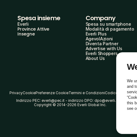
Spesa insieme
Company
Everli
Spesa su smartphone
Province Attive
Modalità di pagamento
Insegne
Everli Plus
AgevolAzioni
Diventa Partner
Advertise with Us
Everli Shoppers
About Us
We
We us
and t
servi
Privacy
Cookie
Preferenze Cookie
Termini e Condizioni
Codice Etico
“Cook
Indirizzo PEC: everli@pec.it - indirizzo DPO: dpo@everli.com
this 
Copyright © 2014-2026 Everli Global Inc.
see 