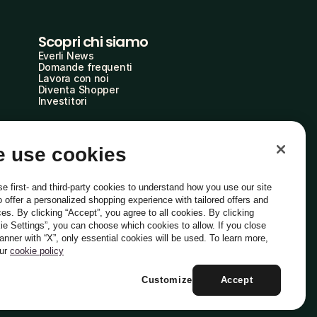
Scopri chi siamo
Everli News
Domande frequenti
Lavora con noi
Diventa Shopper
Investitori
 use cookies
e first- and third-party cookies to understand how you use our site
o offer a personalized shopping experience with tailored offers and
ces. By clicking “Accept”, you agree to all cookies. By clicking
ie Settings”, you can choose which cookies to allow. If you close
Italiano
banner with “X”, only essential cookies will be used. To learn more,
our
cookie policy
Customize
Accept