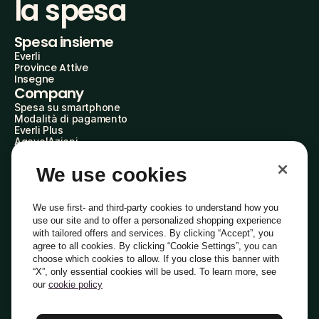
la spesa
Spesa insieme
Everli
Province Attive
Insegne
Company
Spesa su smartphone
Modalità di pagamento
Everli Plus
AgevolAzioni
Diventa Partner
Advertise with Us
We use cookies
Everli Shoppers
About Us
Scopri chi siamo
We use first- and third-party cookies to understand how you
Everli News
use our site and to offer a personalized shopping experience
Domande frequenti
with tailored offers and services. By clicking “Accept”, you
Lavora con noi
agree to all cookies. By clicking “Cookie Settings”, you can
Diventa Shopper
choose which cookies to allow. If you close this banner with
Investitori
“X”, only essential cookies will be used. To learn more, see
Privacy
Cookie
Preferenze Cookie
Termini e Condizioni
Codice Etico
our
cookie policy
Copyright © 2014-2026 Everli Global Inc.
Italiano